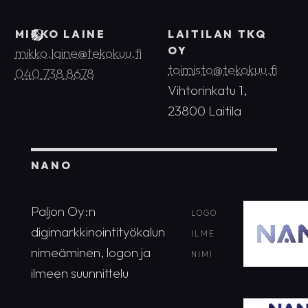
MIKKO LAINE
LAITILAN TKQ
OY
mikko.laine@tekokuu.fi
toimisto@tekokuu.fi
040 738 8678
Vihtorinkatu 1,
23800 Laitila
NANO
Paljon Oy:n
LOGO
digimarkkinointityökalun
ILME
nimeäminen, logon ja
NIMI
ilmeen suunnittelu