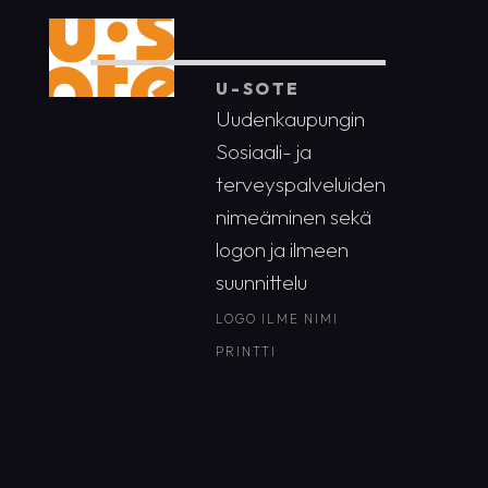
U-SOTE
Uudenkaupungin
Sosiaali- ja
terveyspalveluiden
nimeäminen sekä
logon ja ilmeen
suunnittelu
LOGO
ILME
NIMI
PRINTTI