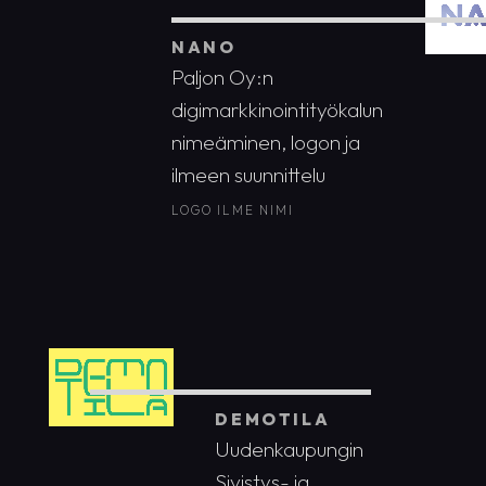
NANO
Paljon Oy:n
digimarkkinointityökalun
nimeäminen, logon ja
ilmeen suunnittelu
LOGO
ILME
NIMI
DEMOTILA
Uudenkaupungin
Sivistys- ja