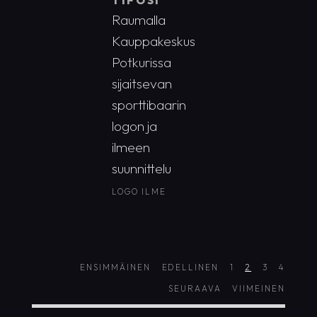
TIFOSI
Raumalla
Kauppakeskus
Potkurissa
sijaitsevan
sporttibaarin
logon ja
ilmeen
suunnittelu
LOGO
ILME
ENSIMMÄINEN
EDELLINEN
1
2
3
4
SEURAAVA
VIIMEINEN