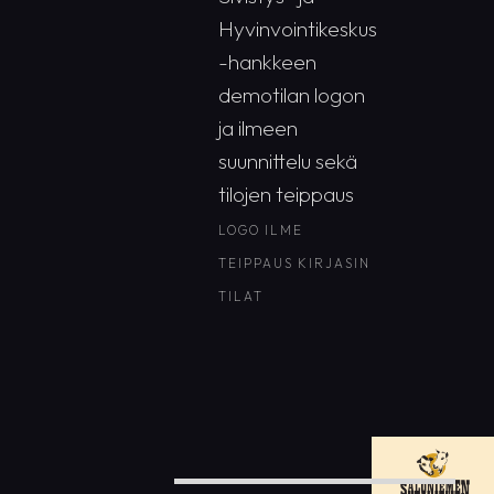
Hyvinvointikeskus
-hankkeen
demotilan logon
ja ilmeen
suunnittelu sekä
tilojen teippaus
LOGO
ILME
TEIPPAUS
KIRJASIN
TILAT