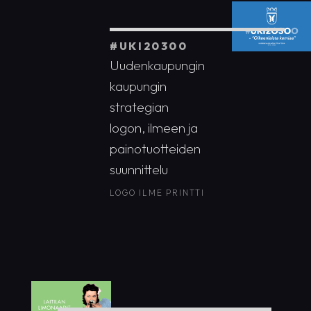
#UKI20300
Uudenkaupungin
kaupungin
strategian
logon, ilmeen ja
painotuotteiden
suunnittelu
LOGO
ILME
PRINTTI