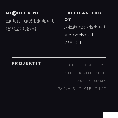
MIKKO LAINE
LAITILAN TKQ
OY
mikko.laine@tekokuu.fi
toimisto@tekokuu.fi
040 738 8678
Vihtorinkatu 1,
23800 Laitila
PROJEKTIT
KAIKKI
LOGO
ILME
NIMI
PRINTTI
NETTI
TEIPPAUS
KIRJASIN
PAKKAUS
TUOTE
TILAT